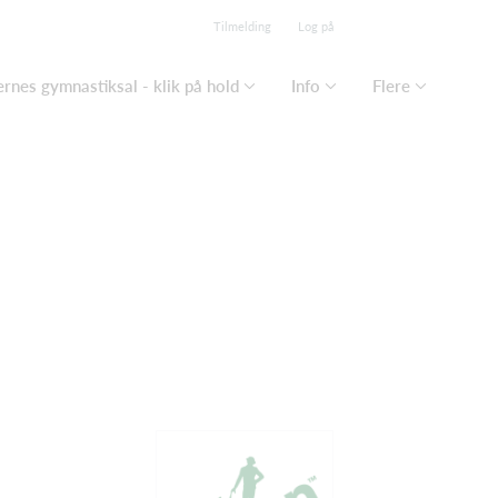
Tilmelding
Log på
rnes gymnastiksal - klik på hold
Info
Flere